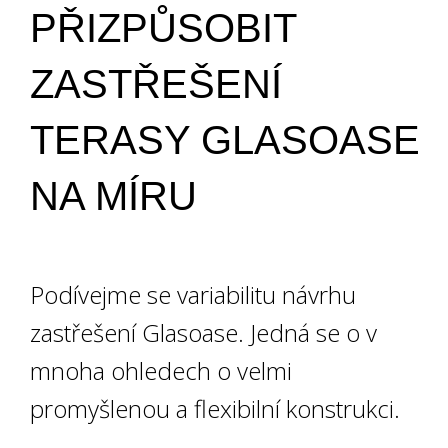
PŘIZPŮSOBIT
ZASTŘEŠENÍ
TERASY GLASOASE
NA MÍRU
Podívejme se variabilitu návrhu
zastřešení Glasoase. Jedná se o v
↓
mnoha ohledech o velmi
promyšlenou a flexibilní konstrukci.