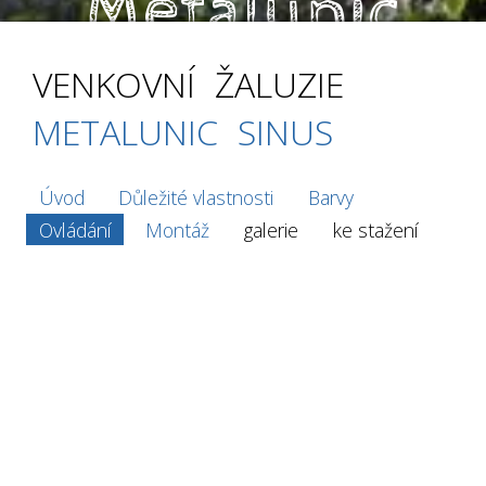
Metalunic
Sinus
VENKOVNÍ ŽALUZIE
METALUNIC SINUS
↓
Úvod
Důležité vlastnosti
Barvy
Ovládání
Montáž
galerie
ke stažení
Ovládání venkovních žaluzií
Žaluzie mohou být ovládány mnoha způsoby jednoduchým
dálkovým ovladačem ale i centrálním nebo domovním
systém řízení podle aktuálního času, pozice slunce a stavu