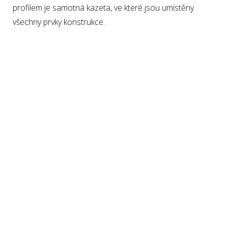
profilem je samotná kazeta, ve které jsou umístěny
všechny prvky konstrukce.
Díky kazetě je tak při zatažení markýzy před nepříznivými
vlivy počasí
chráněna nejen látka ale i ramena
. Kazeta
je vyrobena z vysoce kvalitních slitin hliníku, čímž zaručuje
venkovní markýze dlouhou životnost a dodává jí
luxusní a
kompaktní vzhled
, který má pozitivní vliv na celkové
architektonické pojetí objektu.
Kubata
luxusní kazetová markýza