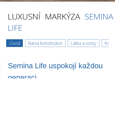
LUXUSNÍ MARKÝZA
SEMINA
LIFE
Semina Life
Úvod
Barva konstrukce
Látka a vzory
Kons
↓
Semina Life
uspokojí každou
generaci
,
ať už preferujete styl moderní
nebo klasický.