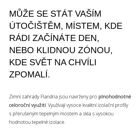
MŮŽE SE STÁT VAŠÍM
ÚTOČIŠTĚM, MÍSTEM, KDE
RÁDI ZAČÍNÁTE DEN,
NEBO KLIDNOU ZÓNOU,
KDE SVĚT NA CHVÍLI
Teplé zimní
ZPOMALÍ.
zahrady
Zimní zahrady Flandria jsou navrženy pro
plnohodnotné
celoroční využití
. Využívají vysoce kvalitní izolační profily
↓
s přerušeným tepelným mostem a skla s vysokou
hodnotou tepelné izolace.