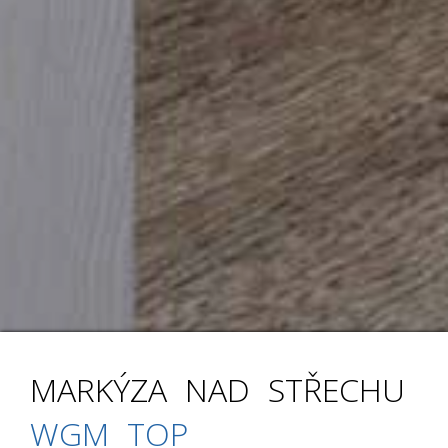
MARKÝZA NAD STŘECHU
WGM TOP
WGM TOP