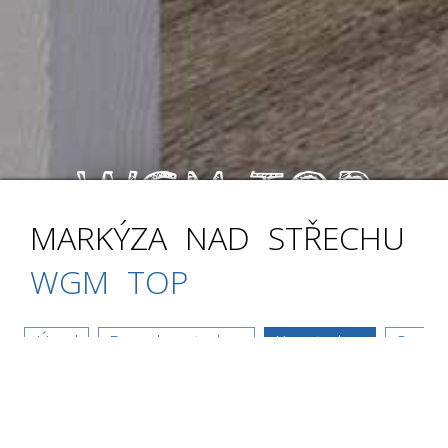
WGM TOP
MARKÝZA NAD STŘECHU
↓
WGM TOP
Úvod
Barva konstrukce
Konstrukce
Systém
Konstrukce