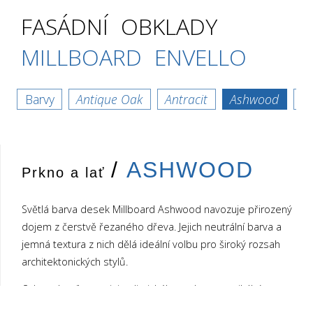
FASÁDNÍ OBKLADY
MILLBOARD
ENVELLO
Barvy
Antique Oak
Antracit
Ashwood
B
/
ASHWOOD
Ashwood
Prkno a lať
Světlá barva desek Millboard Ashwood navozuje přirozený
↓
dojem z čerstvě řezaného dřeva. Jejich neutrální barva a
jemná textura z nich dělá ideální volbu pro široký rozsah
architektonických stylů.
Od moderního a minimalistického stylu po rustikální a
tradiční prostředí. Ashwood se snadno přizpůsobí estetice