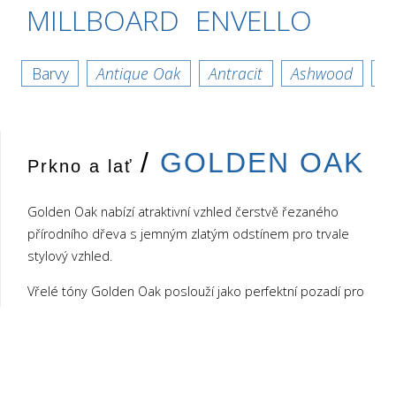
MILLBOARD
ENVELLO
Barvy
Antique Oak
Antracit
Ashwood
B
/
GOLDEN OAK
Golden Oak
Prkno a lať
Golden Oak nabízí atraktivní vzhled čerstvě řezaného
↓
přírodního dřeva s jemným zlatým odstínem pro trvale
stylový vzhled.
Vřelé tóny Golden Oak poslouží jako perfektní pozadí pro
jakýkoliv vkus a preference. Odlište se tímto krásným a
příjemně tradičním povrchem.