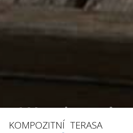
Weathered
KOMPOZITNÍ TERASA