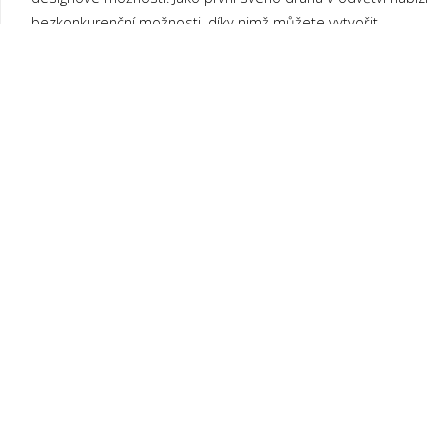
bezkonkurenční možnosti, díky nimž můžete vytvořit
prostory tak jedinečné, jako je vaše představivost.
®
Prkna Millboard
představují alternativu k dřevěným a dřevoplastovým
terasám.