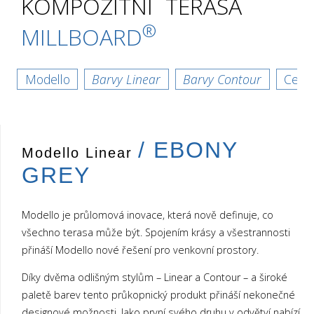
KOMPOZITNÍ TERASA
®
MILLBOARD
Modello
Barvy Linear
Barvy Contour
Cení
/
EBONY
Modello Linear
GREY
Ebony Grey
Modello je průlomová inovace, která nově definuje, co
všechno terasa může být. Spojením krásy a všestrannosti
přináší Modello nové řešení pro venkovní prostory.
↓
Díky dvěma odlišným stylům – Linear a Contour – a široké
paletě barev tento průkopnický produkt přináší nekonečné
designové možnosti. Jako první svého druhu v odvětví nabízí