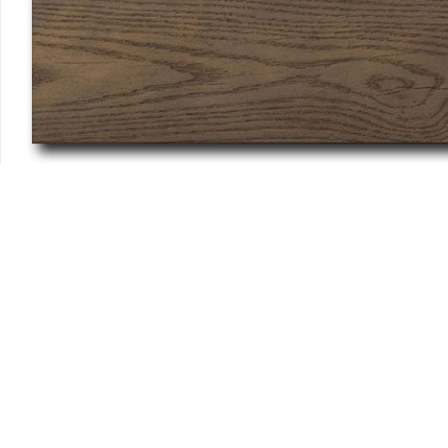
Antique Oak
↓
Vyznačují se přírodními teplými odstíny a vytváří pocit
atraktivní starší vyzrálé podlahy
.
Prkna Antique Oak nabízí krásný organický zvhled a mohou
se pochlubit větší variabilitou barevných odstínů než ostatní
prkna z řady Millboard.
®
Prkna Millboard
představují alternativu k dřevěným a dřevoplastovým
terasám.
Povrch prken je inspirován strukturou a barvami vybraných druhů tvrdého
dřeva.