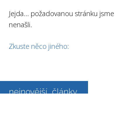
Jejda... požadovanou stránku jsme
nenašli.
Zkuste něco jiného:
nejnovější články
Jak vzniká návrh zimní zahrady: