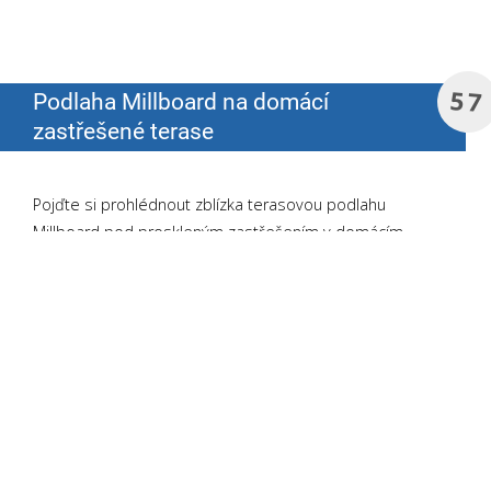
57
Podlaha Millboard na domácí
zastřešené terase
Pojďte si prohlédnout zblízka terasovou podlahu
Millboard pod proskleným zastřešením v domácím
prostředí.
Millboard
produkt:
Golden Oak
rozměry:
5,2 x 3,4 m
výrobce:
Millboard