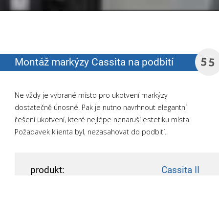
55
Montáž markýzy Cassita na podbití
Ne vždy je vybrané místo pro ukotvení markýzy
dostatečně únosné. Pak je nutno navrhnout elegantní
řešení ukotvení, které nejlépe nenaruší estetiku místa.
Požadavek klienta byl, nezasahovat do podbití.
produkt:
Cassita II
rozměry:
4,1 x 3 m
Šedá RAL
barva konstrukce:
9007